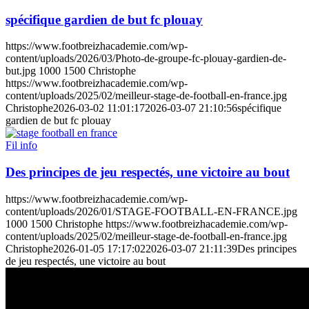
spécifique gardien de but fc plouay
https://www.footbreizhacademie.com/wp-
content/uploads/2026/03/Photo-de-groupe-fc-plouay-gardien-de-
but.jpg
1000
1500
Christophe
https://www.footbreizhacademie.com/wp-
content/uploads/2025/02/meilleur-stage-de-football-en-france.jpg
Christophe
2026-03-02 11:01:17
2026-03-07 21:10:56
spécifique
gardien de but fc plouay
Fil info
Des principes de jeu respectés, une victoire au bout
https://www.footbreizhacademie.com/wp-
content/uploads/2026/01/STAGE-FOOTBALL-EN-FRANCE.jpg
1000
1500
Christophe
https://www.footbreizhacademie.com/wp-
content/uploads/2025/02/meilleur-stage-de-football-en-france.jpg
Christophe
2026-01-05 17:17:02
2026-03-07 21:11:39
Des principes
de jeu respectés, une victoire au bout