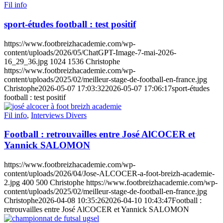
Fil info
sport-études football : test positif
https://www.footbreizhacademie.com/wp-
content/uploads/2026/05/ChatGPT-Image-7-mai-2026-
16_29_36.jpg
1024
1536
Christophe
https://www.footbreizhacademie.com/wp-
content/uploads/2025/02/meilleur-stage-de-football-en-france.jpg
Christophe
2026-05-07 17:03:32
2026-05-07 17:06:17
sport-études
football : test positif
Fil info
,
Interviews Divers
Football : retrouvailles entre José AlCOCER et
Yannick SALOMON
https://www.footbreizhacademie.com/wp-
content/uploads/2026/04/Jose-ALCOCER-a-foot-breizh-academie-
2.jpg
400
500
Christophe
https://www.footbreizhacademie.com/wp-
content/uploads/2025/02/meilleur-stage-de-football-en-france.jpg
Christophe
2026-04-08 10:35:26
2026-04-10 10:43:47
Football :
retrouvailles entre José AlCOCER et Yannick SALOMON