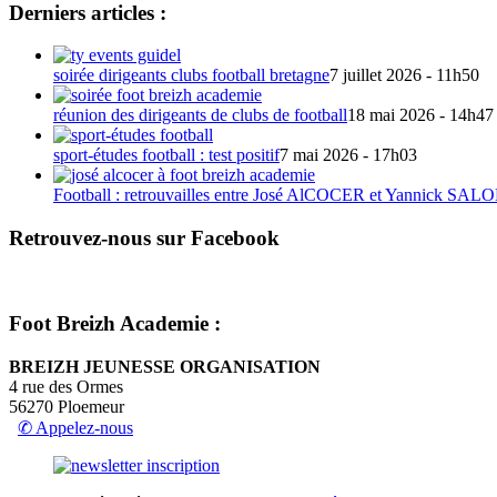
Derniers articles :
soirée dirigeants clubs football bretagne
7 juillet 2026 - 11h50
réunion des dirigeants de clubs de football
18 mai 2026 - 14h47
sport-études football : test positif
7 mai 2026 - 17h03
Football : retrouvailles entre José AlCOCER et Yannick S
Retrouvez-nous sur Facebook
Foot Breizh Academie :
BREIZH JEUNESSE ORGANISATION
4 rue des Ormes
56270 Ploemeur
✆ Appelez-nous