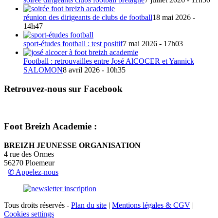
réunion des dirigeants de clubs de football
18 mai 2026 -
14h47
sport-études football : test positif
7 mai 2026 - 17h03
Football : retrouvailles entre José AlCOCER et Yannick
SALOMON
8 avril 2026 - 10h35
Retrouvez-nous sur Facebook
Foot Breizh Academie :
BREIZH JEUNESSE ORGANISATION
4 rue des Ormes
56270 Ploemeur
✆ Appelez-nous
Tous droits réservés -
Plan du site
|
Mentions légales & CGV
|
Cookies settings