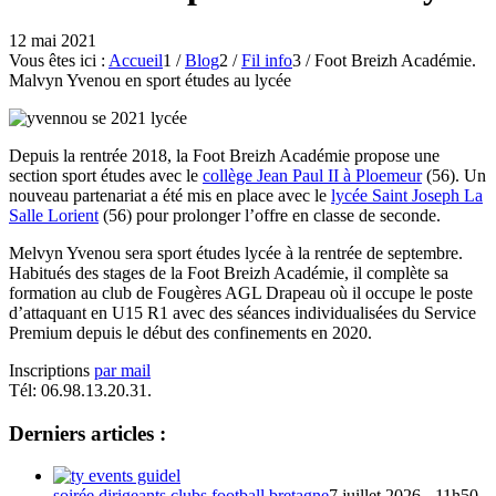
12 mai 2021
Vous êtes ici :
Accueil
1
/
Blog
2
/
Fil info
3
/
Foot Breizh Académie.
Malvyn Yvenou en sport études au lycée
Depuis la rentrée 2018, la Foot Breizh Académie propose une
section sport études avec le
collège Jean Paul II à Ploemeur
(56). Un
nouveau partenariat a été mis en place avec le
lycée Saint Joseph La
Salle Lorient
(56) pour prolonger l’offre en classe de seconde.
Melvyn Yvenou sera sport études lycée à la rentrée de septembre.
Habitués des stages de la Foot Breizh Académie, il complète sa
formation au club de Fougères AGL Drapeau où il occupe le poste
d’attaquant en U15 R1 avec des séances individualisées du Service
Premium depuis le début des confinements en 2020.
Inscriptions
par mail
Tél: 06.98.13.20.31.
Derniers articles :
soirée dirigeants clubs football bretagne
7 juillet 2026 - 11h50