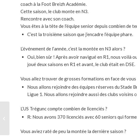
coach à la Foot Breizh Académie.
Cette saison, le club monte en N3.
Rencontre avec son coach.
Vous êtes à la tête de l’équipe senior depuis combien de t
C’est la troisième saison que j’encadre l’équipe phare.
L’événement de l’année, c’est la montée en N3 alors ?
Oui, bien sûr ! Après avoir navigué en R1, nous voilà 
joué deux saisons en R1 et avant, le club était en DSE.
Vous allez trouver de grosses formations en face de vous
Nous allons rejoindre des équipes réserves du Stade B
Ligue 1. Nous allons rejoindre aussi des clubs voisins 
L’US Trégunc compte combien de licenciés ?
Interview de Charles
R: Nous avons 370 licenciés avec 60 seniors qui formen
Eliott, stagiaire venu du
Québec
Vous aviez raté de peu la montée la dernière saison ?