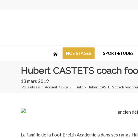
NOS STAGES
SPORT-ETUDES
Hubert CASTETS coach foot
13 mars 2019
Vous êtes ici :
Accueil
/
Blog
/
Fil info
/
Hubert CASTETS coach foot bre
La famille de la Foot Breizh Academie a dans ses rangs Hub