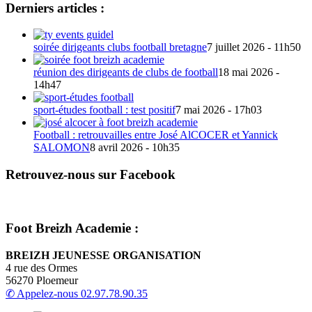
Derniers articles :
soirée dirigeants clubs football bretagne
7 juillet 2026 - 11h50
réunion des dirigeants de clubs de football
18 mai 2026 -
14h47
sport-études football : test positif
7 mai 2026 - 17h03
Football : retrouvailles entre José AlCOCER et Yannick
SALOMON
8 avril 2026 - 10h35
Retrouvez-nous sur Facebook
Foot Breizh Academie :
BREIZH JEUNESSE ORGANISATION
4 rue des Ormes
56270 Ploemeur
✆ Appelez-nous
02.97.78.90.35