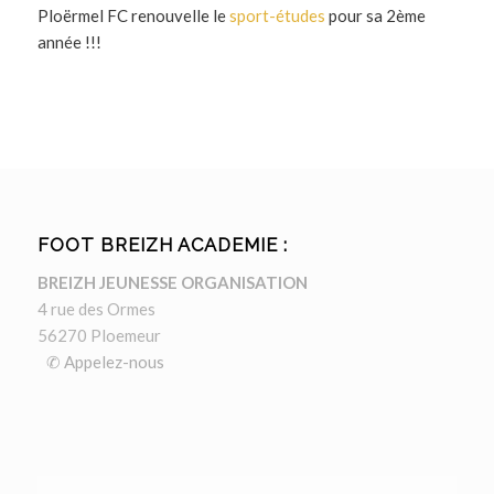
Ploërmel FC renouvelle le
sport-études
pour sa 2ème
année !!!
FOOT BREIZH ACADEMIE :
BREIZH JEUNESSE ORGANISATION
4 rue des Ormes
56270 Ploemeur
✆ Appelez-nous