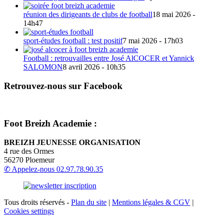
réunion des dirigeants de clubs de football
18 mai 2026 -
14h47
sport-études football : test positif
7 mai 2026 - 17h03
Football : retrouvailles entre José AlCOCER et Yannick
SALOMON
8 avril 2026 - 10h35
Retrouvez-nous sur Facebook
Foot Breizh Academie :
BREIZH JEUNESSE ORGANISATION
4 rue des Ormes
56270 Ploemeur
✆ Appelez-nous
02.97.78.90.35
Tous droits réservés -
Plan du site
|
Mentions légales & CGV
|
Cookies settings