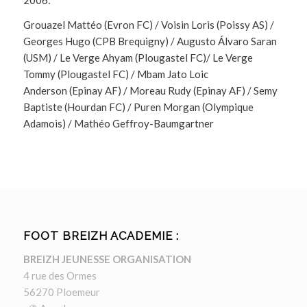
Grouazel Mattéo (Evron FC) / Voisin Loris (Poissy AS) /
Georges Hugo (CPB Brequigny) / Augusto Álvaro Saran
(USM) / Le Verge Ahyam (Plougastel FC)/ Le Verge
Tommy (Plougastel FC) / Mbam Jato Loic
Anderson
(Epinay AF) / Moreau Rudy (Epinay AF) / Semy
Baptiste (Hourdan FC) / Puren Morgan (Olympique
Adamois) / Mathéo Geffroy-Baumgartner
FOOT BREIZH ACADEMIE :
BREIZH JEUNESSE ORGANISATION
4 rue des Ormes
56270 Ploemeur