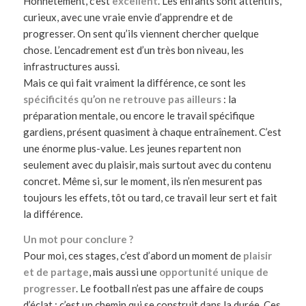
Honnêtement, c’est
excellent
. Les enfants sont attentifs,
curieux, avec une vraie envie d’apprendre et de
progresser. On sent qu’ils viennent chercher quelque
chose. L’encadrement est d’un très bon niveau, les
infrastructures aussi.
Mais ce qui fait vraiment la différence, ce sont les
spécificités qu’on ne retrouve pas ailleurs
: la
préparation mentale, ou encore le travail spécifique
gardiens, présent quasiment à chaque entraînement. C’est
une énorme plus-value. Les jeunes repartent non
seulement avec du plaisir, mais surtout avec du contenu
concret. Même si, sur le moment, ils n’en mesurent pas
toujours les effets, tôt ou tard, ce travail leur sert et fait
la différence.
Un mot pour conclure ?
Pour moi, ces stages, c’est d’abord un moment de
plaisir
et de partage
, mais aussi une
opportunité unique de
progresser
. Le football n’est pas une affaire de coups
d’éclat : c’est un chemin qui se construit dans la durée. Ces