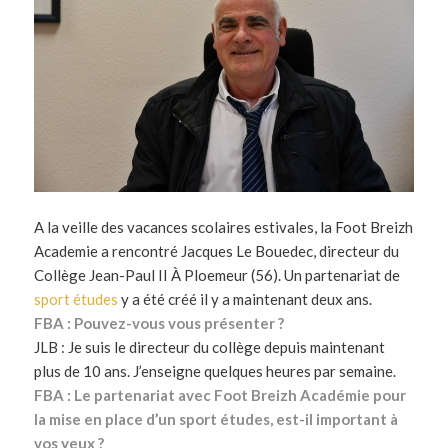
A la veille des vacances scolaires estivales, la Foot Breizh
Academie a rencontré Jacques Le Bouedec, directeur du
Collège Jean-Paul II À Ploemeur (56). Un partenariat de
sport études
y a été créé il y a maintenant deux ans.
FBA : Pouvez-vous vous présenter ?
JLB : Je suis le directeur du collège depuis maintenant
plus de 10 ans. J’enseigne quelques heures par semaine.
FBA : Le partenariat avec Foot Breizh Académie pour
la mise en place d’un sport études, est-il important à
vos yeux ?