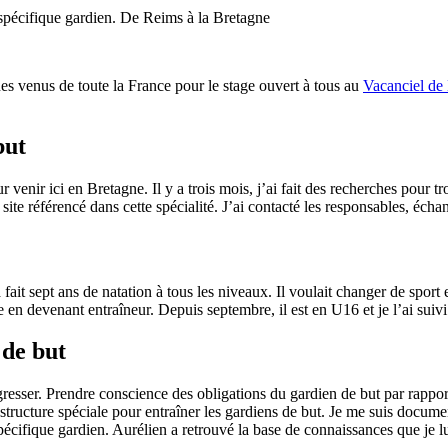
 spécifique gardien. De Reims à la Bretagne
s venus de toute la France pour le stage ouvert à tous au
Vacanciel de
but
venir ici en Bretagne. Il y a trois mois, j’ai fait des recherches pour 
site référencé dans cette spécialité. J’ai contacté les responsables, écha
fait sept ans de natation à tous les niveaux. Il voulait changer de sport 
e en devenant entraîneur. Depuis septembre, il est en U16 et je l’ai suiv
 de but
resser. Prendre conscience des obligations du gardien de but par rapport 
structure spéciale pour entraîner les gardiens de but. Je me suis docum
spécifique gardien. Aurélien a retrouvé la base de connaissances que je l