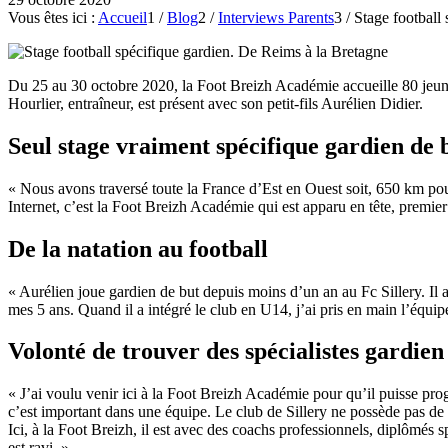
Vous êtes ici :
Accueil
1
/
Blog
2
/
Interviews Parents
3
/
Stage football
Du 25 au 30 octobre 2020, la Foot Breizh Académie accueille 80 jeune
Hourlier, entraîneur, est présent avec son petit-fils Aurélien Didier.
Seul stage vraiment spécifique gardien de 
« Nous avons traversé toute la France d’Est en Ouest soit, 650 km pour 
Internet, c’est la Foot Breizh Académie qui est apparu en tête, premier 
De la natation au football
« Aurélien joue gardien de but depuis moins d’un an au Fc Sillery. Il a 
mes 5 ans. Quand il a intégré le club en U14, j’ai pris en main l’équip
Volonté de trouver des spécialistes gardien
« J’ai voulu venir ici à la Foot Breizh Académie pour qu’il puisse prog
c’est important dans une équipe. Le club de Sillery ne possède pas de 
Ici, à la Foot Breizh, il est avec des coachs professionnels, diplômés 
est ravi. »