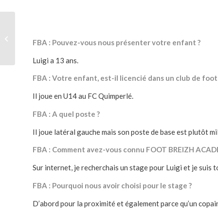
Entrainement
personnalisé football
FBA : Pouvez-vous nous présenter votre enfant ?
par les coachs de F.B.A.
Luigi a 13 ans.
FBA : Votre enfant, est-il licencié dans un club de foot
Il joue en U14 au FC Quimperlé.
FBA : A quel poste ?
Il joue latéral gauche mais son poste de base est plutôt mi
FBA : Comment avez-vous connu FOOT BREIZH ACAD
Sur internet, je recherchais un stage pour Luigi et je suis 
FBA : Pourquoi nous avoir choisi pour le stage ?
D’abord pour la proximité et également parce qu’un copain 