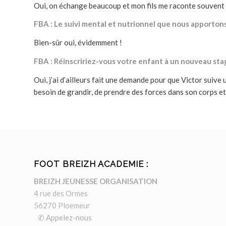
Oui, on échange beaucoup et mon fils me raconte souvent
FBA : Le suivi mental et nutrionnel que nous apportons
Bien-sûr oui, évidemment !
FBA : Réinscririez-vous votre enfant à un nouveau sta
Oui, j’ai d’ailleurs fait une demande pour que Victor suive u
besoin de grandir, de prendre des forces dans son corps et
FOOT BREIZH ACADEMIE :
BREIZH JEUNESSE ORGANISATION
4 rue des Ormes
56270 Ploemeur
✆ Appelez-nous