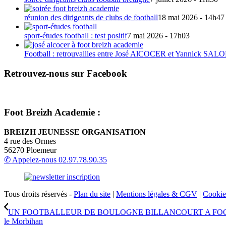
réunion des dirigeants de clubs de football
18 mai 2026 - 14h47
sport-études football : test positif
7 mai 2026 - 17h03
Football : retrouvailles entre José AlCOCER et Yannick S
Retrouvez-nous sur Facebook
Foot Breizh Academie :
BREIZH JEUNESSE ORGANISATION
4 rue des Ormes
56270 Ploemeur
✆ Appelez-nous
02.97.78.90.35
Tous droits réservés -
Plan du site
|
Mentions légales & CGV
|
Cookies
UN FOOTBALLEUR DE BOULOGNE BILLANCOURT A FO
le Morbihan