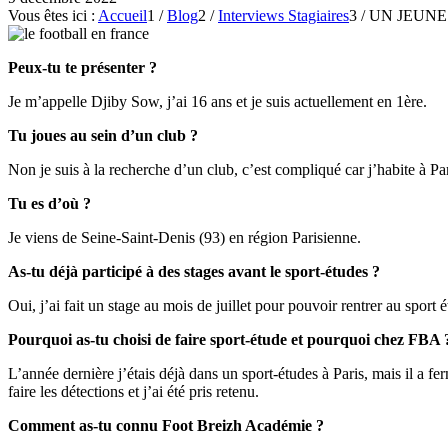
Vous êtes ici :
Accueil
1
/
Blog
2
/
Interviews Stagiaires
3
/
UN JEUNE
Peux-tu te présenter ?
Je m’appelle Djiby Sow, j’ai 16 ans et je suis actuellement en 1ère.
Tu joues au sein d’un club ?
Non je suis à la recherche d’un club, c’est compliqué car j’habite à Par
Tu es d’où ?
Je viens de Seine-Saint-Denis (93) en région Parisienne.
As-tu déjà participé à des stages avant le sport-études ?
Oui, j’ai fait un stage au mois de juillet pour pouvoir rentrer au sport 
Pourquoi as-tu choisi de faire sport-étude et pourquoi chez FBA 
L’année dernière j’étais déjà dans un sport-études à Paris, mais il a 
faire les détections et j’ai été pris retenu.
Comment as-tu connu Foot Breizh Académie ?