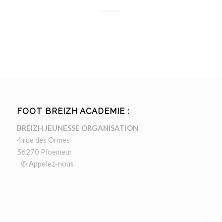
FOOT BREIZH ACADEMIE :
BREIZH JEUNESSE ORGANISATION
4 rue des Ormes
56270 Ploemeur
✆ Appelez-nous