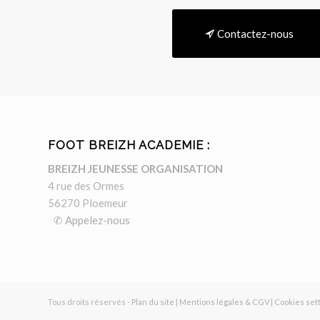
Contactez-nous
FOOT BREIZH ACADEMIE :
BREIZH JEUNESSE ORGANISATION
4 rue des Ormes
56270 Ploemeur
✆ Appelez-nous
Tous droits réservés -
Plan du site
|
Mentions légales & CGV
|
Cookies set