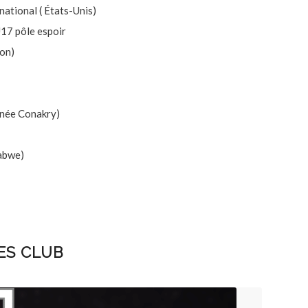
ational ( États-Unis)
U17 pôle espoir
ion)
inée Conakry)
abwe)
ES CLUB