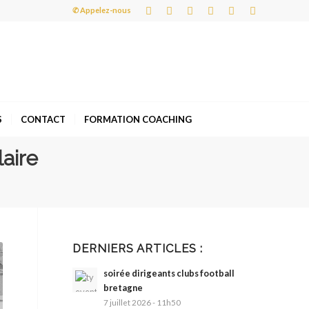
✆ Appelez-nous
S
CONTACT
FORMATION COACHING
laire
DERNIERS ARTICLES :
soirée dirigeants clubs football
bretagne
7 juillet 2026 - 11h50