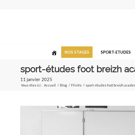
NOS STAGES
SPORT-ETUDES
sport-études foot breizh aca
11 janvier 2025
Vous êtes ici :
Accueil
/
Blog
/
Fil info
/
sport-études foot breizh academ