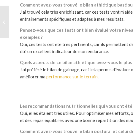
Comment avez-vous trouvé le bilan athlétique basé sur
J’ai trouvé cela très enrichissant, car ces tests vont m’aid
sport-études foot
entraînements spécifiques et adaptés à mes résultats.
breizh academie !
réussite sportive et
Pensez-vous que ces tests ont bien évalué votre nive
scolaire
exemples ?
Oui, ces tests ont été très pertinents, car ils permettent 
été un excellent indicateur de mon endurance.
Quels aspects de ce bilan athlétique avez-vous le plus
J’ai préféré le bilan de gainage, car il m’a permis d’évaluer
améliorer ma
performance sur le terrain
.
Les recommandations nutritionnelles qui vous ont été f
Oui, elles étaient très utiles. Pour optimiser mes efforts,
et des repas équilibrés avec une bonne répartition des ma
Comment avez-vous trouvé le bilan postural et celui d