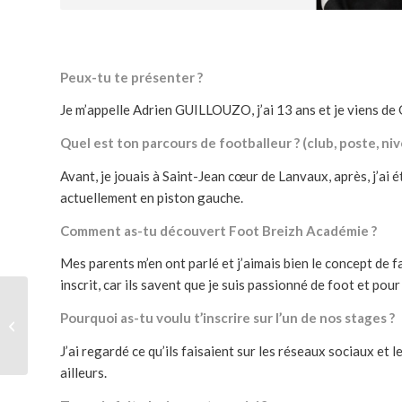
Peux-tu te présenter ?
Je m’appelle Adrien GUILLOUZO, j’ai 13 ans et je viens d
Quel est ton parcours de footballeur ? (club, poste, n
Avant, je jouais à Saint-Jean cœur de Lanvaux, après, j’ai é
actuellement en piston gauche.
Comment as-tu découvert Foot Breizh Académie ?
Mes parents m’en ont parlé et j’aimais bien le concept de 
inscrit, car ils savent que je suis passionné de foot et pour
EN STAGE FOOTBALL
Pourquoi as-tu voulu t’inscrire sur l’un de nos stages ?
PERFORMANCE POUR
UN SPECIFIQUE
J’ai regardé ce qu’ils faisaient sur les réseaux sociaux et l
GARDIEN DE BUT
ailleurs.