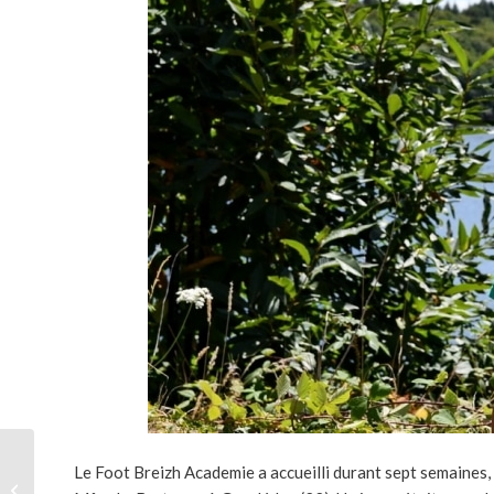
Stage football. Un
Le Foot Breizh Academie a accueilli durant sept semaines, 
stagiaire vient de