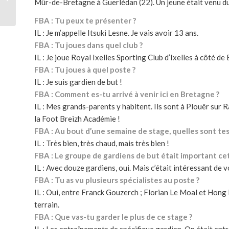
Mûr-de-Bretagne à Guerlédan (22). Un jeune était venu du
Djibouti à Guerlédan
FBA : Tu peux te présenter ?
IL : Je m’appelle Itsuki Lesne. Je vais avoir 13 ans.
FBA : Tu joues dans quel club ?
IL : Je joue Royal Ixelles Sporting Club d’Ixelles à côté de
FBA : Tu joues à quel poste ?
IL : Je suis gardien de but !
FBA : Comment es-tu arrivé à venir ici en Bretagne ?
IL : Mes grands-parents y habitent. Ils sont à Plouër sur R
la Foot Breizh Académie !
FBA : Au bout d’une semaine de stage, quelles sont tes 
IL : Très bien, très chaud, mais très bien !
FBA : Le groupe de gardiens de but était important ce
IL : Avec douze gardiens, oui. Mais c’était intéressant de 
FBA : Tu as vu plusieurs spécialistes au poste ?
IL : Oui, entre Franck Gouzerch ; Florian Le Moal et Hong
terrain.
FBA : Que vas-tu garder le plus de ce stage ?