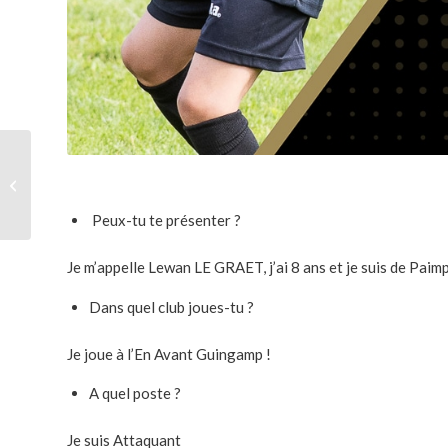
Le sport-études
football à l’honneur
dans la presse !
Peux-tu te présenter ?
Je m’appelle Lewan LE GRAET, j’ai 8 ans et je suis de Paimp
Dans quel club joues-tu ?
Je joue à l’En Avant Guingamp !
A quel poste ?
Je suis Attaquant