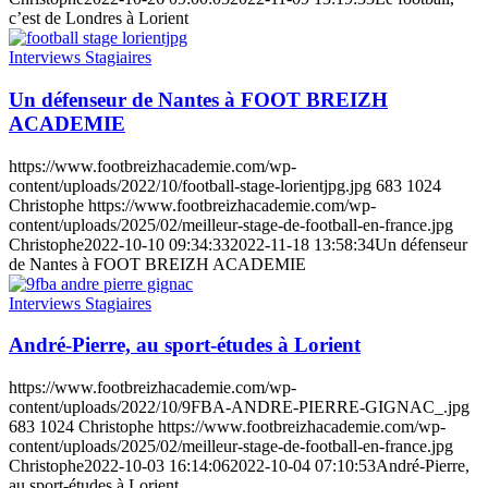
c’est de Londres à Lorient
Interviews Stagiaires
Un défenseur de Nantes à FOOT BREIZH
ACADEMIE
https://www.footbreizhacademie.com/wp-
content/uploads/2022/10/football-stage-lorientjpg.jpg
683
1024
Christophe
https://www.footbreizhacademie.com/wp-
content/uploads/2025/02/meilleur-stage-de-football-en-france.jpg
Christophe
2022-10-10 09:34:33
2022-11-18 13:58:34
Un défenseur
de Nantes à FOOT BREIZH ACADEMIE
Interviews Stagiaires
André-Pierre, au sport-études à Lorient
https://www.footbreizhacademie.com/wp-
content/uploads/2022/10/9FBA-ANDRE-PIERRE-GIGNAC_.jpg
683
1024
Christophe
https://www.footbreizhacademie.com/wp-
content/uploads/2025/02/meilleur-stage-de-football-en-france.jpg
Christophe
2022-10-03 16:14:06
2022-10-04 07:10:53
André-Pierre,
au sport-études à Lorient