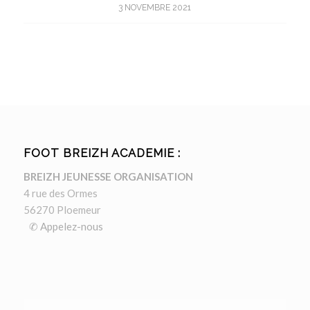
3 NOVEMBRE 2021
FOOT BREIZH ACADEMIE :
BREIZH JEUNESSE ORGANISATION
4 rue des Ormes
56270 Ploemeur
✆ Appelez-nous