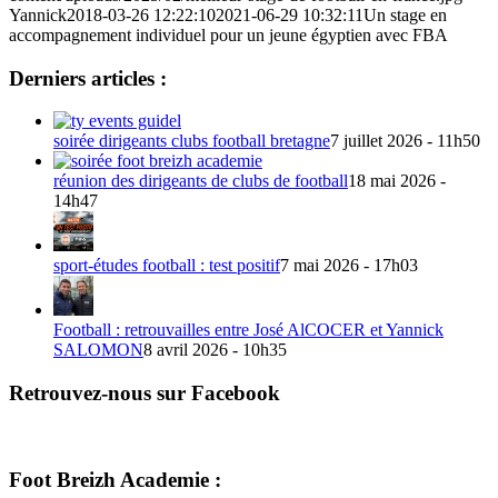
Yannick
2018-03-26 12:22:10
2021-06-29 10:32:11
Un stage en
accompagnement individuel pour un jeune égyptien avec FBA
Derniers articles :
soirée dirigeants clubs football bretagne
7 juillet 2026 - 11h50
réunion des dirigeants de clubs de football
18 mai 2026 -
14h47
sport-études football : test positif
7 mai 2026 - 17h03
Football : retrouvailles entre José AlCOCER et Yannick
SALOMON
8 avril 2026 - 10h35
Retrouvez-nous sur Facebook
Foot Breizh Academie :