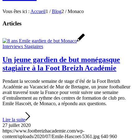
Vous êtes ici :
Accueil
1
/
Blog
2
/
Monaco
Articles
Interviews Stagiaires
Un jeune gardien de but monégasque
stagiaire à la Foot Breizh Académie
Pendant la seconde semaine de stage d’été de la Foot Breizh
Académie au Vacanciel de Mur de Bretagne, un jeune footballeur
avait traversé toute la France pour venir suivre une semaine
d’entraînement au rythme des centres de formation de club pro.
Emile Hascoët, de Monaco, a répondu aux questions.
Lire la suite
27 juillet 2020
https://www.footbreizhacademie.com/wp-
content/uploads/2020/07/Emile-Hascoet-5361.jpg
640
960