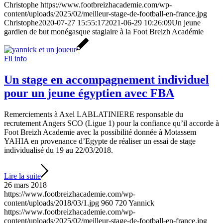
Christophe
https://www.footbreizhacademie.com/wp-
content/uploads/2025/02/meilleur-stage-de-football-en-france.jpg
Christophe
2020-07-27 15:55:17
2021-06-29 10:26:09
Un jeune
gardien de but monégasque stagiaire à la Foot Breizh Académie
Fil info
Un stage en accompagnement individuel
pour un jeune égyptien avec FBA
Remerciements à Axel LABLATINIERE responsable du
recrutement Angers SCO (Ligue 1) pour la confiance qu’il accorde à
Foot Breizh Academie avec la possibilité donnée à Motassem
YAHIA en provenance d’Egypte de réaliser un essai de stage
individualisé du 19 au 22/03/2018.
Lire la suite
26 mars 2018
https://www.footbreizhacademie.com/wp-
content/uploads/2018/03/1.jpg
960
720
Yannick
https://www.footbreizhacademie.com/wp-
content/uploads/2025/02/meilleur-stage-de-football-en-france.jpg