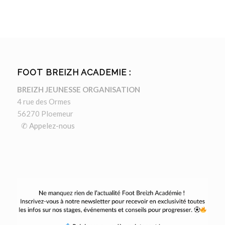
FOOT BREIZH ACADEMIE :
BREIZH JEUNESSE ORGANISATION
4 rue des Ormes
56270 Ploemeur
✆ Appelez-nous